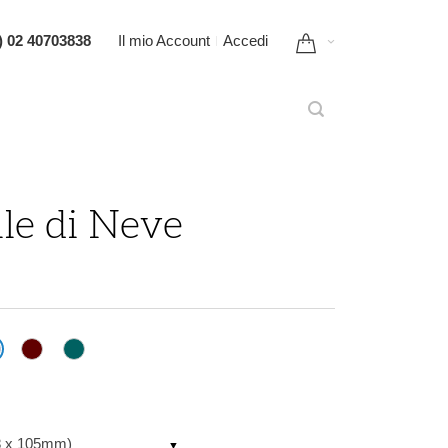
) 02 40703838
Il mio Account
Accedi
lle di Neve
48 x 105mm)