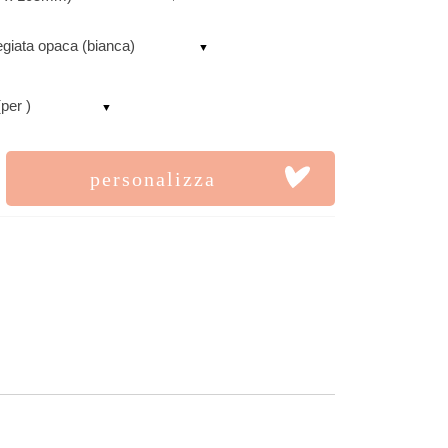
egiata opaca (bianca)
(per )
personalizza