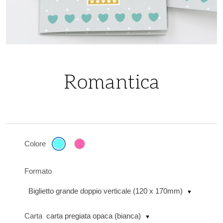
Vai
all'inizio
della
Romantica
galleria
di
immagini
Colore
Formato
Biglietto grande doppio verticale (120 x 170mm)
Carta
carta pregiata opaca (bianca)