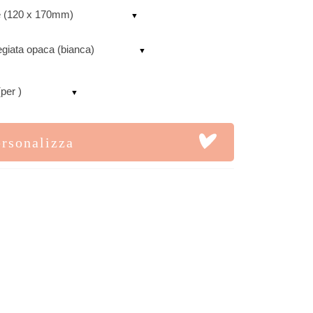
le (120 x 170mm)
egiata opaca (bianca)
(per )
ersonalizza