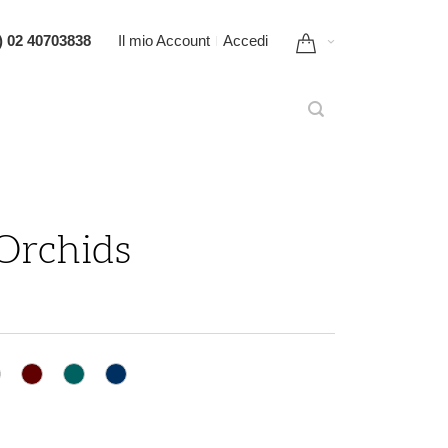
) 02 40703838
Il mio Account
Accedi
Orchids