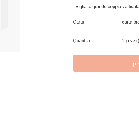
Biglietto grande doppio vertica
Carta
carta pr
Quantità
1 pezzi 
p