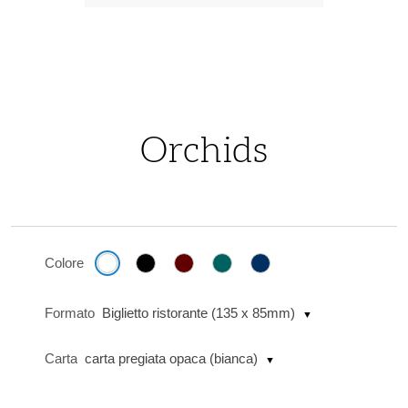
Vai
all'inizio
della
Orchids
galleria
di
immagini
Colore
Formato
Biglietto ristorante (135 x 85mm)
Carta
carta pregiata opaca (bianca)