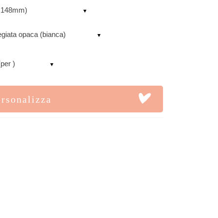
 x 148mm)
egiata opaca (bianca)
(per )
ersonalizza