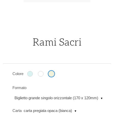
Vai
all'inizio
della
Rami Sacri
galleria
di
immagini
Colore
Formato
Biglietto grande singolo orizzontale (170 x 120mm)
Carta
carta pregiata opaca (bianca)