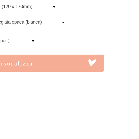
le (120 x 170mm)
egiata opaca (bianca)
(per )
ersonalizza