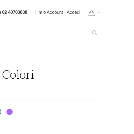
) 02 40703838
Il mio Account
Accedi
Colori