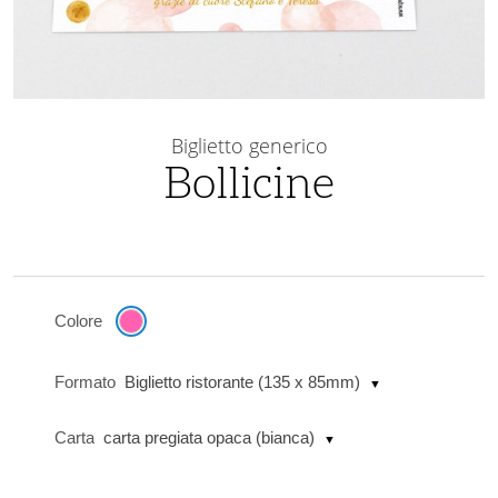
Vai
all'inizio
Biglietto generico
della
Bollicine
galleria
di
immagini
Colore
Formato
Biglietto ristorante (135 x 85mm)
Carta
carta pregiata opaca (bianca)