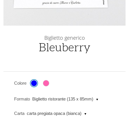
Vai
all'inizio
Biglietto generico
della
Bleuberry
galleria
di
immagini
Colore
Formato
Biglietto ristorante (135 x 85mm)
Carta
carta pregiata opaca (bianca)